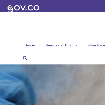
Pasar
al
contenido
principal
MAIN
Inicio
Nuestra entidad
¿Qué hac
NAVIGATION